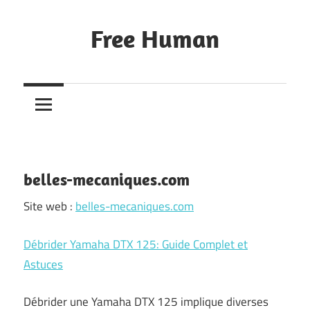
Skip
to
Free Human
content
Les
sites
de
nos
membres
belles-mecaniques.com
Site web :
belles-mecaniques.com
Débrider Yamaha DTX 125: Guide Complet et
Astuces
Débrider une Yamaha DTX 125 implique diverses