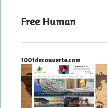
Skip
to
content
Free Human
Les
sites
de
nos
1001decouverte.com
membres